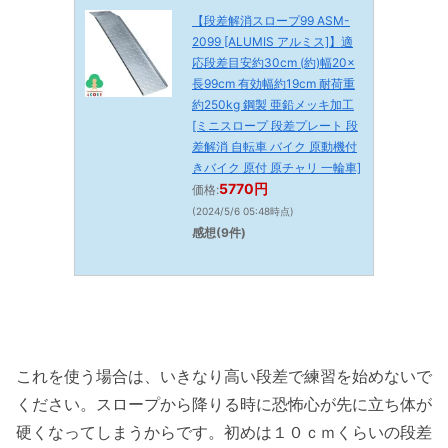
【段差解消スロープ99 ASM-
2099 [ALUMIS アルミス]】適
応段差目安約30cm (約)幅20×
長99cm 有効幅約19cm 耐荷重
約250kg 鋼製 亜鉛メッキ加工
[ミニスロープ 段差プレート 段
差解消 自転車 バイク 原動機付
きバイク 原付 原チャリ 一輪車]
5770円
価格:
(2024/5/6 05:48時点)
感想(9件)
これを使う場合は、いきなり高い段差で練習を始めないで
ください。スロープから降りる時に恐怖心が先に立ち体が
硬くなってしまうからです。初めは１０ｃｍくらいの段差