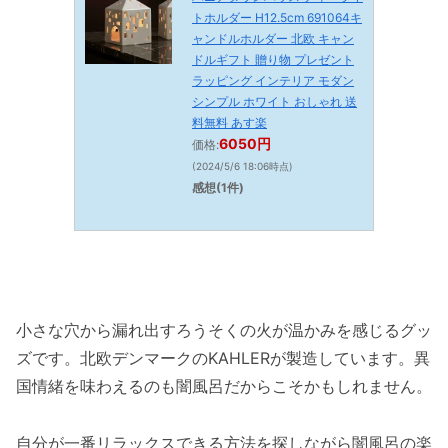
トホルダー H12.5cm 691064キ
ャンドルホルダー 北欧 キャン
ドルギフト 贈り物 プレゼント
ラッピング インテリア モダン
シンプル ホワイト おしゃれ 送
料無料 あす楽
6050円
価格:
(2024/5/6 18:06時点)
感想(1件)
小さな穴から漏れ出すろうそくの火が温かみを感じるグッ
ズです。北欧デンマークのKAHLERが製造しています。異
国情緒を味わえるのも闇風呂だからこそかもしれません。
自分が一番リラックスできる方法を探しながら闇風呂の楽